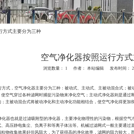
行方式主要分为三种
空气净化器按照运行方式
浏览数量：
1
作者： 本站编辑 发布时间： 202
,"twitter","line","wechat","linkedin","pinterest","whatsapp","kakao","snapchat
方式，空气净化器主要分为三种：被动式、主动式、主被动混合式；被动
，使空气穿过各种滤网时捕捉污染物来净化空气；主动式净化器则是通过
的；主被动混合式将被动净化和主动净化功能相结合，使空气净化得更加
y:
www.leadjin.net
化器也就是过滤吸附型的净化器，主要净化物理性的污染物，根据空气净
式、高压静电集尘、负离子和等离子体法等。机械过滤网式一般主要通过
颗粒物收集效果好但风阻大，为了获得高的净化效率，滤网的阻力较大，