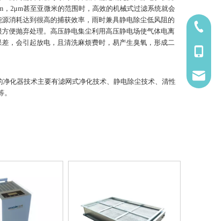
m，2μm甚至亚微米的范围时，高效的机械式过滤系统就会
能源消耗达到很高的捕获效率，雨时兼具静电除尘低风阻的
1921529
很方便抛弃处理。高压静电集尘利用高压静电场使气体电离
果差，会引起放电，且清洗麻烦费时，易产生臭氧，形成二
1921529
7997126
净化器技术主要有滤网式净化技术、静电除尘技术、清性
等。