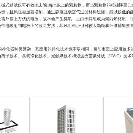
械式过滤仅可有效地去除10μm以上的颗粒物，而当颗粒物的粒径降至5μ
昂贵，且风阻会显著増加。通过静电驻极空气过滤材料过滤，能以较低的
无需外接上万伏的电压，故不会产生臭氧，且由于其组成为聚丙烯材质，
粒带电吸附到电极上的收尘方法，其风阻虽小但对较大颗粒和纤维捕集效
净化器种类繁杂，其应用的挣化技术也不尽相同，目前市面上应用较多的
负离子技术、臭氧净化技术、光触媒技术和短波灭菌紫外线（UV-C）技术