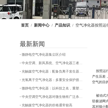
首页
/
新闻中心
/
产品知识
/
空气净化器按照运
最新新闻
微静电空气净化器集尘区介绍
["facebook"
中央空调、新风系统、空气净化器三者区别
按照运行
光触媒空气净化器：配备负离子发生器，打造清新室内空气环境
产生压差
光氢离子空气净化器：多重安全保护措施，守护每一次呼吸
空气的目
微静电空气净化器：以科技之名，重塑清新空气新境界
copyright b
被动式净
中央空调空气净化器对微生物有广泛杀灭作用
驻极滤网
光触媒空气净化器的价格通常较高
其对细小