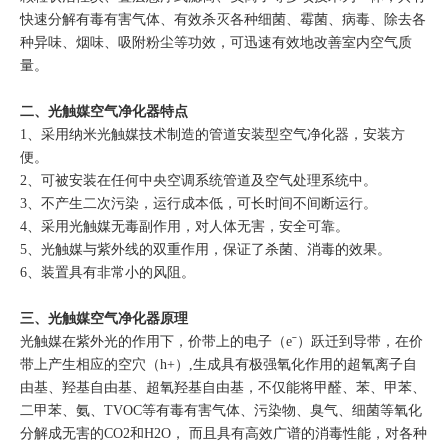
快速分解有毒有害气体、有效杀灭各种细菌、霉菌、病毒、除去各
种异味、烟味、吸附粉尘等功效，可迅速有效地改善室内空气质
量。
二、光触媒空气净化器特点
1、采用纳米光触媒技术制造的管道安装型空气净化器，安装方
便。
2、可被安装在任何中央空调系统管道及空气处理系统中。
3、不产生二次污染，运行成本低，可长时间不间断运行。
4、采用光触媒无毒副作用，对人体无害，安全可靠。
5、光触媒与紫外线的双重作用，保证了杀菌、消毒的效果。
6、装置具有非常小的风阻。
三、光触媒空气净化器原理
光触媒在紫外光的作用下，价带上的电子（eˉ）跃迁到导带，在价
带上产生相应的空穴（h+）,生成具有极强氧化作用的超氧离子自
由基、羟基自由基、超氧羟基自由基，不仅能将甲醛、苯、甲苯、
二甲苯、氨、TVOC等有毒有害气体、污染物、臭气、细菌等氧化
分解成无害的CO2和H2O， 而且具有高效广谱的消毒性能，对各种