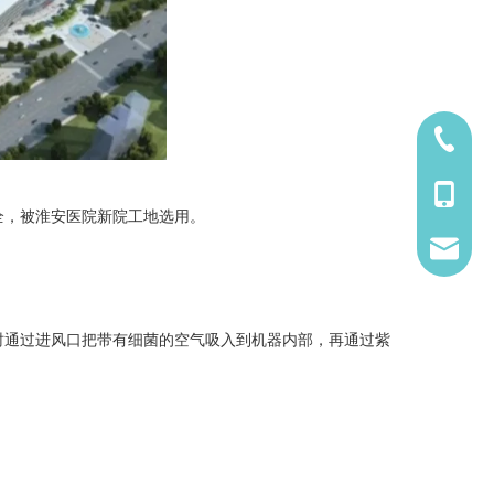
1921529
1921529
全，被淮安医院新院工地选用。
7997126
时通过进风口把带有细菌的空气吸入到机器内部，再通过紫