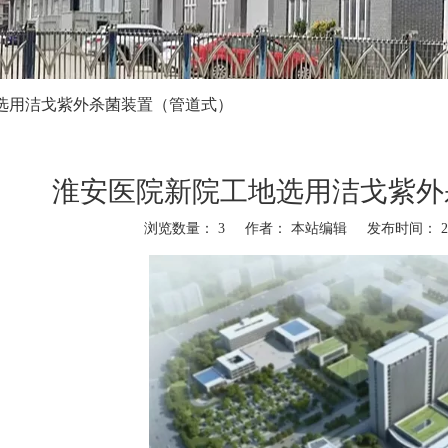
选用洁戈紫外杀菌装置（管道式）
淮安医院新院工地选用洁戈紫外
浏览数量：
3
作者： 本站编辑 发布时间： 202
,"twitter","line","wechat","linkedin","pinterest","whatsapp","kakao","snapchat