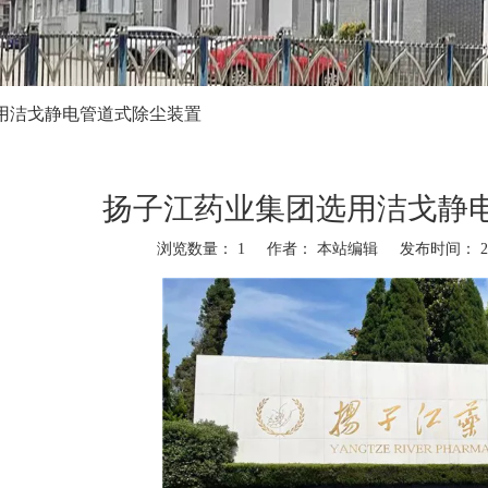
用洁戈静电管道式除尘装置
扬子江药业集团选用洁戈静
浏览数量：
1
作者： 本站编辑 发布时间： 202
,"twitter","line","wechat","linkedin","pinterest","whatsapp","kakao","snapchat