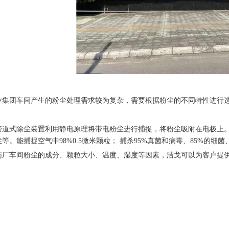
业集团车间产生的粉尘处理需求较为复杂，需要根据粉尘的不同特性进行
管道式除尘装置利用静电原理将带电粉尘进行捕捉，将粉尘吸附在电极上
等。能捕捉空气中98%0.5微米颗粒； 捕杀95%真菌和病毒、85%的细菌
药厂车间粉尘的成分、颗粒大小、温度、湿度等因素，洁戈可以为客户提