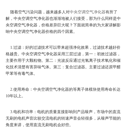
["facebook","twitter","line","wechat","linkedin","pinterest","whatsapp","k
随着空气污染问题，越来越多人对
中央空调空气净化器
有所了
解，中央空调空气净化器也渐渐地被人们接受，那为什么同样是中
央空调空气净化器，价格差异巨大呢？下面就简单的为大家讲解影
响中央空调空气净化器价格的四个因素。
1.过滤：好的过滤技术可以带来超强净化效果，过滤技术越好价
格越贵。中央空调空气净化器采用三层过滤，第一：初效过滤器，
主要作用于大颗粒物。第二：光波反应通过光氢离子技术氧化和催
化技术清楚有害异味气体。第三：复合过滤器。主要过滤还原甲醛
甲苯等有毒气体。
2.使用寿命：中央空调空气净化器的等离子体模块使用寿命长达
10年以上。
3.电机和功率：电机的质量直接影响到产品噪声，市场中的直流
无刷的电机声音比较交流电机的转速声音会轻很多，从噪声节能的
角度来讲，使用直流无刷电机会好些。