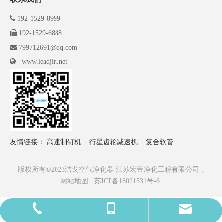

192-1529-8999

192-1529-6888

799712691@qq.com

www.leadjin.net
友情链接：
高速制钉机
行星齿轮减速机
复合软管
版权所有©2023洁戈空气净化器-江苏宏帝净化工程有限公司 。
网站地图
苏ICP备18021531号-6
799712691@qq.com
19215298999
19215296888